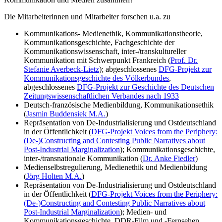
Die Mitarbeiterinnen und Mitarbeiter forschen u.a. zu
Kommunikations- Medienethik, Kommunikationstheorie,
Kommunikationsgeschichte, Fachgeschichte der
Kommunikationswissenschaft, inter-/transkultureller
Kommunikation mit Schwerpunkt Frankreich (
Prof. Dr.
Stefanie Averbeck-Lietz
); abgeschlossenes
DFG-Projekt zur
Kommunikationsgeschichte des Völkerbundes
,
abgeschlossenes
DFG-Projekt zur Geschichte des Deutschen
Zeitungswissenschaftlichen Verbandes nach 1933
Deutsch-französische Medienbildung, Kommunikationsethik
(
Jasmin Buddensiek M.A.
)
Repräsentation von De-Industrialisierung und Ostdeutschland
in der Öffentlichkeit (
DFG-Projekt Voices from the Periphery:
(De-)Constructing and Contesting Public Narratives about
Post-Industrial Marginalization
); Kommunikationsgeschichte,
inter-/transnationale Kommunikation (
Dr. Anke Fiedler
)
Medienselbstregulierung, Medienethik und Medienbildung
(
Jörg Holten M.A.
)
Repräsentation von De-Industrialisierung und Ostdeutschland
in der Öffentlichkeit (
DFG-Projekt Voices from the Periphery:
(De-)Constructing and Contesting Public Narratives about
Post-Industrial Marginalization
); Medien- und
Kommunikationsgeschichte, DDR-Film und -Fernsehen,