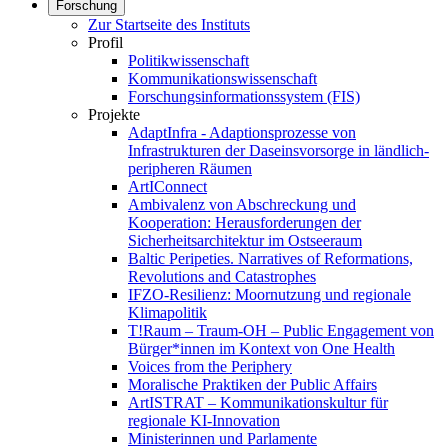
Forschung
Zur Startseite des Instituts
Profil
Politikwissenschaft
Kommunikationswissenschaft
Forschungsinformationssystem (FIS)
Projekte
AdaptInfra - Adaptionsprozesse von
Infrastrukturen der Daseinsvorsorge in ländlich-
peripheren Räumen
ArtIConnect
Ambivalenz von Abschreckung und
Kooperation: Herausforderungen der
Sicherheitsarchitektur im Ostseeraum
Baltic Peripeties. Narratives of Reformations,
Revolutions and Catastrophes
IFZO-Resilienz: Moornutzung und regionale
Klimapolitik
T!Raum – Traum-OH – Public Engagement von
Bürger*innen im Kontext von One Health
Voices from the Periphery
Moralische Praktiken der Public Affairs
ArtISTRAT – Kommunikationskultur für
regionale KI-Innovation
Ministerinnen und Parlamente