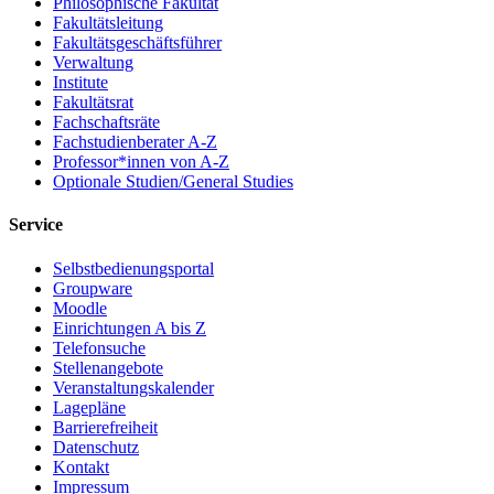
Philosophische Fakultät
Fakultätsleitung
Fakultätsgeschäftsführer
Verwaltung
Institute
Fakultätsrat
Fachschaftsräte
Fachstudienberater A-Z
Professor*innen von A-Z
Optionale Studien/General Studies
Service
Selbstbedienungsportal
Groupware
Moodle
Einrichtungen A bis Z
Telefonsuche
Stellenangebote
Veranstaltungskalender
Lagepläne
Barrierefreiheit
Datenschutz
Kontakt
Impressum