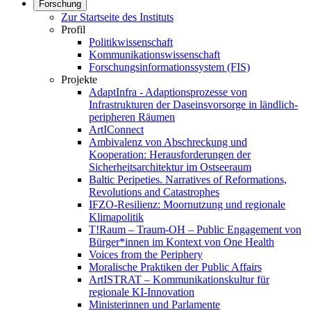
Forschung
Zur Startseite des Instituts
Profil
Politikwissenschaft
Kommunikationswissenschaft
Forschungsinformationssystem (FIS)
Projekte
AdaptInfra - Adaptionsprozesse von
Infrastrukturen der Daseinsvorsorge in ländlich-
peripheren Räumen
ArtIConnect
Ambivalenz von Abschreckung und
Kooperation: Herausforderungen der
Sicherheitsarchitektur im Ostseeraum
Baltic Peripeties. Narratives of Reformations,
Revolutions and Catastrophes
IFZO-Resilienz: Moornutzung und regionale
Klimapolitik
T!Raum – Traum-OH – Public Engagement von
Bürger*innen im Kontext von One Health
Voices from the Periphery
Moralische Praktiken der Public Affairs
ArtISTRAT – Kommunikationskultur für
regionale KI-Innovation
Ministerinnen und Parlamente