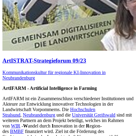
ArtISTRAT-Strategieforum 09/23
Kommunikationskultur für regionale KI-Innovation in
Neubrandenburg
ArtIFARM - Artificial Intelligence in Farming
ArtIFARM ist ein Zusammenschluss verschiedener Institutionen und
Akteure zur Entwicklung innovativer Technologien in der
Landwirtschaft Vorpommerns. Die
Hochschulen
Stralsund
,
Neubrandenburg
und die
Universität Greifswald
sind mit
weiteren Partnern an dem Projekt beteiligt, welches im Rahmen
von
WIR
-
W
andel durch
I
nnovation in der
R
egion-
des
BMBF
finanziert wird. Ziel ist die Förderung des