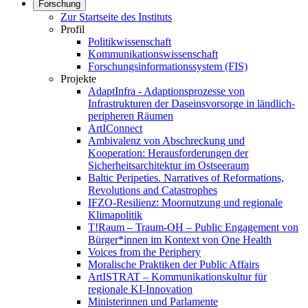
Forschung
Zur Startseite des Instituts
Profil
Politikwissenschaft
Kommunikationswissenschaft
Forschungsinformationssystem (FIS)
Projekte
AdaptInfra - Adaptionsprozesse von
Infrastrukturen der Daseinsvorsorge in ländlich-
peripheren Räumen
ArtIConnect
Ambivalenz von Abschreckung und
Kooperation: Herausforderungen der
Sicherheitsarchitektur im Ostseeraum
Baltic Peripeties. Narratives of Reformations,
Revolutions and Catastrophes
IFZO-Resilienz: Moornutzung und regionale
Klimapolitik
T!Raum – Traum-OH – Public Engagement von
Bürger*innen im Kontext von One Health
Voices from the Periphery
Moralische Praktiken der Public Affairs
ArtISTRAT – Kommunikationskultur für
regionale KI-Innovation
Ministerinnen und Parlamente