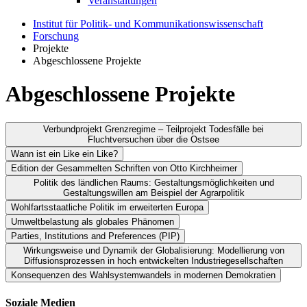
Veranstaltungen
Institut für Politik- und Kommunikationswissenschaft
Forschung
Projekte
Abgeschlossene Projekte
Abgeschlossene Projekte
Verbundprojekt Grenzregime – Teilprojekt Todesfälle bei
Fluchtversuchen über die Ostsee
Wann ist ein Like ein Like?
Das Forschungsprojekt „Todesfälle bei Fluchtversuchen über die
Edition der Gesammelten Schriften von Otto Kirchheimer
Ostsee“ ist Teil des durch das Bundesministerium für Bildung und
Wann ist ein Like ein Like?
Politik des ländlichen Raums: Gestaltungsmöglichkeiten und
Forschung geförderten
Verbundprojektes „Grenzregime“
, das
Gestaltungswillen am Beispiel der Agrarpolitik
Edition der Gesammelten
Datengenerierende Prozesse in der
zusammen mit derer Freien Universität Berlin und der Universität
Wohlfartsstaatliche Politik im erweiterten Europa
Potsdam durchgeführt wird.
Online-Kommunikation
Politik des ländlichen Raums:
Schriften von Otto
Umweltbelastung als globales Phänomen
Wohlfahrtsstaatliche Politik im
Das Teilprojekt an der Universität Greifswald führt Recherchen zu
Parties, Institutions and Preferences (PIP)
Gestaltungsmöglichkeiten und
Kirchheimer
den Opfern des DDR-Grenzregimes an der Ostsee durch. Über die
Umweltbelastung als globales
Gefördert durch die Deutsche Forschungsgemeinschaft. Laufzeit:
Wirkungsweise und Dynamik der Globalisierung: Modellierung von
erweiterten Europa
Zahl der bei Fluchtversuchen in der Ostsee ertrunkenen DDR-
Diffusionsprozessen in hoch entwickelten Industriegesellschaften
2019-2022.
Parties, Institutions and
Gestaltungswillen am Beispiel
Flüchtlinge liegen bislang nur unvollständige Angaben vor. Dieses
Phänomen
Konsequenzen des Wahlsystemwandels in modernen Demokratien
Forschungsfrage: Welche unterschiedlichen Qualitäten,
Forschungsprojekt soll diese Lücke schließen. Die Auswertung des
Förderung: Deutsche Forschungsgemeinschaft
Wirkungsweise und Dynamik
Preferences (PIP)
der Agrarpolitik
Entstehungskontexte und Prozesse liegen den Beziehungsstrukturen
in Archiven aus Ost- und Westdeutschland, Dänemark und
Projektzeitraum: 2015-2018
Welfare state policy in an expanded
Soziale Medien