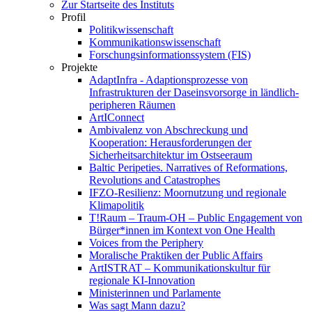
Zur Startseite des Instituts
Profil
Politikwissenschaft
Kommunikationswissenschaft
Forschungsinformationssystem (FIS)
Projekte
AdaptInfra - Adaptionsprozesse von
Infrastrukturen der Daseinsvorsorge in ländlich-
peripheren Räumen
ArtIConnect
Ambivalenz von Abschreckung und
Kooperation: Herausforderungen der
Sicherheitsarchitektur im Ostseeraum
Baltic Peripeties. Narratives of Reformations,
Revolutions and Catastrophes
IFZO-Resilienz: Moornutzung und regionale
Klimapolitik
T!Raum – Traum-OH – Public Engagement von
Bürger*innen im Kontext von One Health
Voices from the Periphery
Moralische Praktiken der Public Affairs
ArtISTRAT – Kommunikationskultur für
regionale KI-Innovation
Ministerinnen und Parlamente
Was sagt Mann dazu?