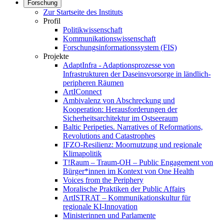
Forschung
Zur Startseite des Instituts
Profil
Politikwissenschaft
Kommunikationswissenschaft
Forschungsinformationssystem (FIS)
Projekte
AdaptInfra - Adaptionsprozesse von
Infrastrukturen der Daseinsvorsorge in ländlich-
peripheren Räumen
ArtIConnect
Ambivalenz von Abschreckung und
Kooperation: Herausforderungen der
Sicherheitsarchitektur im Ostseeraum
Baltic Peripeties. Narratives of Reformations,
Revolutions and Catastrophes
IFZO-Resilienz: Moornutzung und regionale
Klimapolitik
T!Raum – Traum-OH – Public Engagement von
Bürger*innen im Kontext von One Health
Voices from the Periphery
Moralische Praktiken der Public Affairs
ArtISTRAT – Kommunikationskultur für
regionale KI-Innovation
Ministerinnen und Parlamente