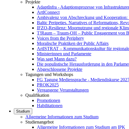
Projekte
AdaptInfra - Adaptionsprozesse von Infrastruktur
ArtIConnect
Ambivalenz von Abschreckung und Kooperation: H
Baltic Peripeties. Narratives of Reformations, Rev
IFZO-Resilienz: Moornutzung und regionale Klima
T!Raum – Traum-OH – Public Engagement von Bü
Voices from the Periphery
Moralische Praktiken der Public Affairs
ArtISTRAT – Kommunikationskultur für regionale
Ministerinnen und Parlamente
Was sagt Mann dazu?
Die populistische Herausforderung in den Parlame
Abgeschlossene Projekte
Tagungen und Workshops
FG Tagung Mediensprache - Mediendiskurse 202
PROK2025
Vergangene Veranstaltungen
Qualifikation
Promotionen
Habilitationen
Studium
Allgemeine Informationen zum Studium
Studienangebot
Allgemeine Informationen zum Studium am IPK