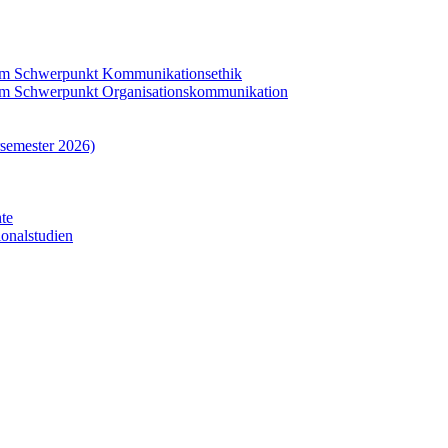
dem Schwerpunkt Kommunikationsethik
dem Schwerpunkt Organisationskommunikation
rsemester 2026)
hte
ionalstudien