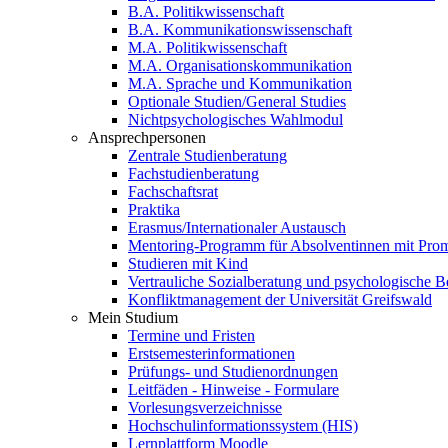
B.A. Politikwissenschaft
B.A. Kommunikationswissenschaft
M.A. Politikwissenschaft
M.A. Organisationskommunikation
M.A. Sprache und Kommunikation
Optionale Studien/General Studies
Nichtpsychologisches Wahlmodul
Ansprechpersonen
Zentrale Studienberatung
Fachstudienberatung
Fachschaftsrat
Praktika
Erasmus/Internationaler Austausch
Mentoring-Programm für Absolventinnen mit Prom
Studieren mit Kind
Vertrauliche Sozialberatung und psychologische B
Konfliktmanagement der Universität Greifswald
Mein Studium
Termine und Fristen
Erstsemesterinformationen
Prüfungs- und Studienordnungen
Leitfäden - Hinweise - Formulare
Vorlesungsverzeichnisse
Hochschulinformationssystem (HIS)
Lernplattform Moodle