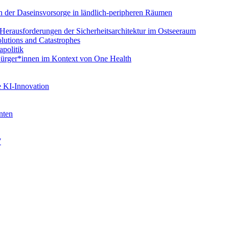
en der Daseinsvorsorge in ländlich-peripheren Räumen
erausforderungen der Sicherheitsarchitektur im Ostseeraum
olutions and Catastrophes
politik
rger*innen im Kontext von One Health
 KI-Innovation
nten
7