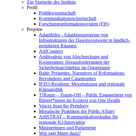
Zur Startseite des Instituts
Profil
Politikwissenschaft
Kommunikationswissenschaft
Forschungsinformationssystem (FIS)
Projekte
AdaptInfra - Adaptionsprozesse von
Infrastrukturen der Daseinsvorsorge in ländlich-
peripheren Räumen
ArtIConnect
Ambivalenz von Abschreckung und
Kooperation: Herausforderungen der
Sicherheitsarchitektur im Ostseeraum
Baltic Peripeties. Narratives of Reformations,
Revolutions and Catastrophes
IFZO-Resilienz: Moornutzung und regionale
Klimapolitik
T!Raum – Traum-OH – Public Engagement von
Bürger*innen im Kontext von One Health
Voices from the Periphery
Moralische Praktiken der Public Affairs
ArtISTRAT – Kommunikationskultur für
regionale KI-Innovation
Ministerinnen und Parlamente
Was sagt Mann dazu?