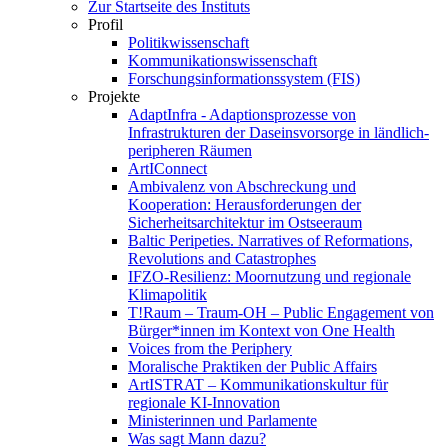
Zur Startseite des Instituts
Profil
Politikwissenschaft
Kommunikationswissenschaft
Forschungsinformationssystem (FIS)
Projekte
AdaptInfra - Adaptionsprozesse von
Infrastrukturen der Daseinsvorsorge in ländlich-
peripheren Räumen
ArtIConnect
Ambivalenz von Abschreckung und
Kooperation: Herausforderungen der
Sicherheitsarchitektur im Ostseeraum
Baltic Peripeties. Narratives of Reformations,
Revolutions and Catastrophes
IFZO-Resilienz: Moornutzung und regionale
Klimapolitik
T!Raum – Traum-OH – Public Engagement von
Bürger*innen im Kontext von One Health
Voices from the Periphery
Moralische Praktiken der Public Affairs
ArtISTRAT – Kommunikationskultur für
regionale KI-Innovation
Ministerinnen und Parlamente
Was sagt Mann dazu?