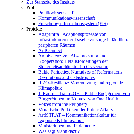
Zur Startseite des Instituts
Profil
Politikwissenschaft
Kommunikationswissenschaft
Forschungsinformationssystem (FIS)
Projekte
AdaptInfra - Adaptionsprozesse von
Infrastrukturen der Daseinsvorsorge in ländlich-
peripheren Räumen
ArtIConnect
Ambivalenz von Abschreckung und
Kooperation: Herausforderungen der
Sicherheitsarchitektur im Ostseeraum
Baltic Peripeties. Narratives of Reformations,
Revolutions and Catastrophes
IFZO-Resilienz: Moornutzung und regionale
Klimapolitik
T!Raum – Traum-OH – Public Engagement von
Bürger*innen im Kontext von One Health
Voices from the Periphery
Moralische Praktiken der Public Affairs
ArtISTRAT – Kommunikationskultur für
regionale KI-Innovation
Ministerinnen und Parlamente
Was sagt Mann dazu?