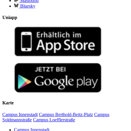
Mastodon
Bluesky
Uniapp
Karte
Campus Innenstadt
Campus Berthold-Beitz-Platz
Campus
Soldmannstraße
Campus Loefflerstraße
Campus Innenstadt